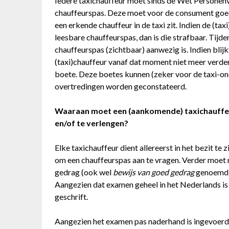
Iedere taxichauffeur moet sinds de Wet Personenv
chauffeurspas. Deze moet voor de consument goed 
een erkende chauffeur in de taxi zit. Indien de (ta
leesbare chauffeurspas, dan is die strafbaar. Ti
chauffeurspas (zichtbaar) aanwezig is. Indien blijk
(taxi)chauffeur vanaf dat moment niet meer verder
boete. Deze boetes kunnen (zeker voor de taxi-on
overtredingen worden geconstateerd.
Waaraan moet een (aankomende) taxichauffeu
en/of te verlengen?
Elke taxichauffeur dient allereerst in het bezit te z
om een chauffeurspas aan te vragen. Verder moet
gedrag (ook wel
bewijs van goed gedrag
genoemd) 
Aangezien dat examen geheel in het Nederlands is 
geschrift.
Aangezien het examen pas naderhand is ingevoerd,