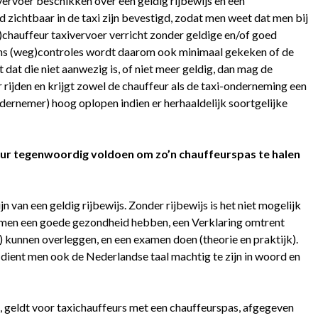
ervoer beschikken over een geldig rijbewijs en een
zichtbaar in de taxi zijn bevestigd, zodat men weet dat men bij
xi)chauffeur taxivervoer verricht zonder geldige en/of goed
jdens (weg)controles wordt daarom ook minimaal gekeken of de
t dat die niet aanwezig is, of niet meer geldig, dan mag de
 rijden en krijgt zowel de chauffeur als de taxi-onderneming een
dernemer) hoog oplopen indien er herhaaldelijk soortgelijke
r tegenwoordig voldoen om zo’n chauffeurspas te halen
ijn van een geldig rijbewijs. Zonder rijbewijs is het niet mogelijk
 men een goede gezondheid hebben, een Verklaring omtrent
kunnen overleggen, en een examen doen (theorie en praktijk).
dient men ook de Nederlandse taal machtig te zijn in woord en
 geldt voor taxichauffeurs met een chauffeurspas, afgegeven