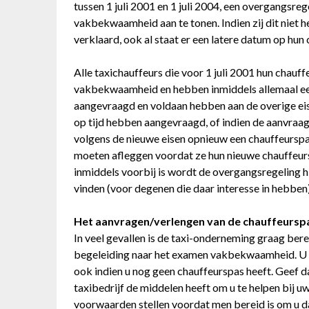
tussen 1 juli 2001 en 1 juli 2004, een overgangsre
vakbekwaamheid aan te tonen. Indien zij dit niet 
verklaard, ook al staat er een latere datum op hun
Alle taxichauffeurs die voor 1 juli 2001 hun chau
vakbekwaamheid en hebben inmiddels allemaal een
aangevraagd en voldaan hebben aan de overige eise
op tijd hebben aangevraagd, of indien de aanvraag
volgens de nieuwe eisen opnieuw een chauffeurspa
moeten afleggen voordat ze hun nieuwe chauffeu
inmiddels voorbij is wordt de overgangsregeling hi
vinden (voor degenen die daar interesse in hebben)
Het aanvragen/verlengen van de chauffeursp
In veel gevallen is de taxi-onderneming graag bere
begeleiding naar het examen vakbekwaamheid. U ku
ook indien u nog geen chauffeurspas heeft. Geef dat
taxibedrijf de middelen heeft om u te helpen bij u
voorwaarden stellen voordat men bereid is om u daa